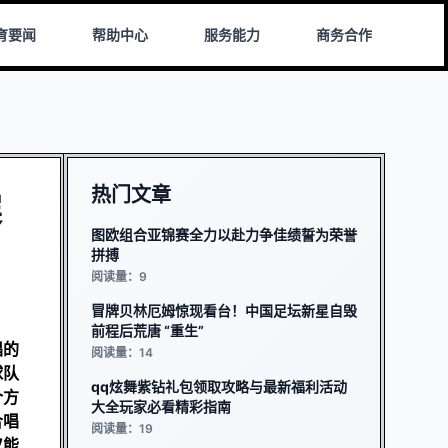
育要闻
帮助中心
服务能力
商务合作
热门文章
震
图欧组合亚锦赛全力以赴力争佳绩誓为荣誉
拼搏
阅读量：9
冒牌贝林厄姆惊现看台！中国足坛新星自毁
前程后荒唐 “重生”
唱的
阅读量：14
球队
qq炫舞紫钻礼包领取攻略与最新福利活动
个方
大全玩家必看精彩指南
合唱
阅读量：19
仅能