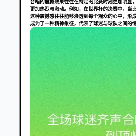
合唱的震撼效果往往在特定的比赛时刻更加明显
更加热烈与激动。例如，在世界杯的决赛中，当
这种震撼感往往能够渗透到每个观众的心中，形
成为了一种精神象征，代表了球迷与球队之间的