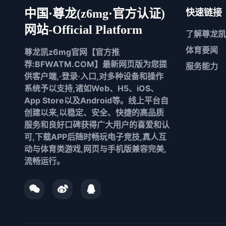
中国·尊龙(z6mg·官方认证)
快速链接
网站-Official Platform
了解
尊龙凯
体育要闻
尊龙凯z6mg官网【官方推
荐:BFWATM.COM】最新网页版为您提
服务能力
供客户端,·登录·入口,对多种设备和操作
系统予以支持,诸如Web、H5、iOS、
App Store以及Android等。线上平台自
创建以来,以稳定、安全、快捷的高品质
服务和良好口碑获得广大用户的喜爱和认
可,下载APP后随时畅玩电子竞技,真人互
动与体育类游戏,网页与手机版兼容完美,
流畅运行。