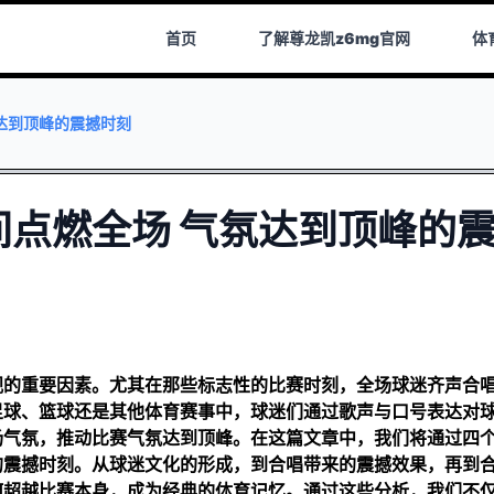
首页
了解
尊龙凯z6mg官网
体
达到顶峰的震撼时刻
点燃全场 气氛达到顶峰的
视的重要因素。尤其在那些标志性的比赛时刻，全场球迷齐声合
足球、篮球还是其他体育赛事中，球迷们通过歌声与口号表达对
场气氛，推动比赛气氛达到顶峰。在这篇文章中，我们将通过四
的震撼时刻。从球迷文化的形成，到合唱带来的震撼效果，再到
何超越比赛本身，成为经典的体育记忆。通过这些分析，我们不