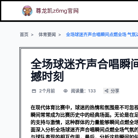
首页
体育要闻
全场球迷齐声合唱瞬间点燃全场 气氛
全场球迷齐声合唱瞬间
撼时刻
2个月前
阅读量：133
分享
在现代体育比赛中，球迷的热情和氛围是不可忽
瞬间常常成为比赛历史中的经典场面。无论是在
的支持与激情，这种群体的力量能够瞬间点燃全
面深入分析全场球迷齐声合唱瞬间点燃全场气氛
与球队表现的相互作用，最后，分析这些瞬间如