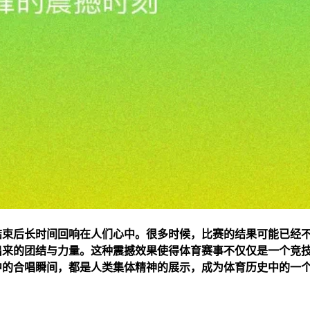
结束后长时间回响在人们心中。很多时候，比赛的结果可能已经
出来的团结与力量。这种震撼效果使得体育赛事不仅仅是一个竞
中的合唱瞬间，都是人类集体精神的展示，成为体育历史中的一